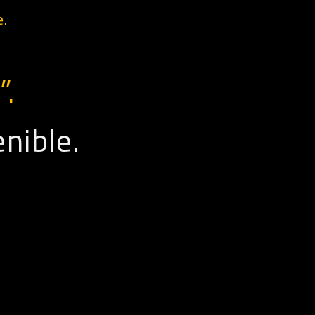
e.
”.
nible.