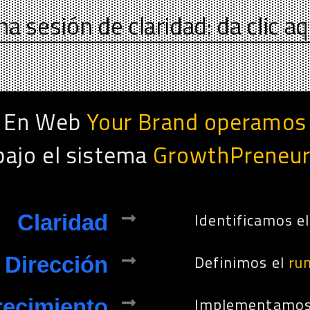
na sesión de claridad: da clic aq
En Web
Your Brand operamos
bajo el sistema
GrowthPreneur
Identificamos e
Claridad
Definimos el
ru
Dirección
Implementamos
recimiento