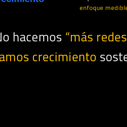
enfoque medibl
No hacemos
“más redes
amos crecimiento
soste