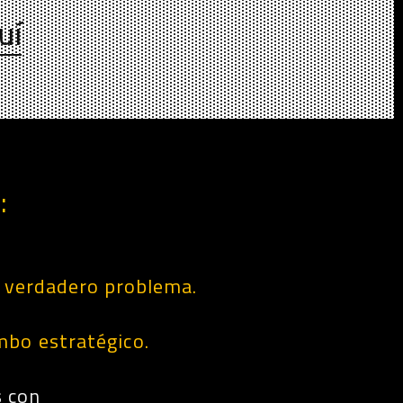
uí
:
l
verdadero problema.
mbo estratégico.
 con